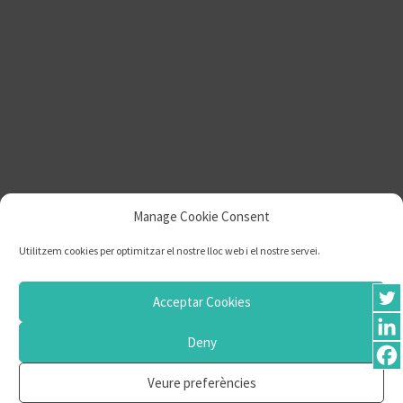
Manage Cookie Consent
Utilitzem cookies per optimitzar el nostre lloc web i el nostre servei.
Acceptar Cookies
Deny
Descobreix la recerca
Veure preferències