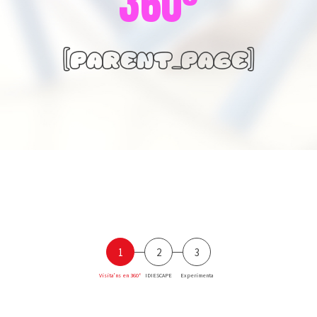
360º
[parent_page]
1
2
3