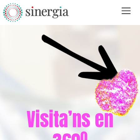
post_parent ) { return ''; // si no té pare, no mostrem res } $parent_id =
$post->post_parent; $parent_link = get_permalink( $parent_id );
$parent_title = get_the_title( $parent_id ); return '
' . esc_html(
Vés
$parent_title ) . '
'; }); ?>
al
contingut
Visita’ns en